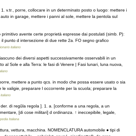
 1. v.tr., porre, collocare in un determinato posto o luogo: mettere i
e l auto in garage, mettere i panni al sole, mettere la pentola sul
imitivo avente certe proprietà espresse dai postulati (simb. P):
, il punto d intersezione di due rette 2a. FO segno grafico
ionario italiano
Ciascuno dei diversi aspetti successivamente osservabili in un
o al Sole e alla Terra: le fasi di Venere | Fasi lunari, luna nuova,
aliano
porre, mettere a punto qcs. in modo che possa essere usato o sia
 le valigie, preparare l occorrente per la scuola; preparare la
italiano
 der. di regŭla regola ]. 1. a. [conforme a una regola, a un
ntare, [di cose militari] d ordinanza. ↑ ineccepibile, legale,
pedia Italiana
vettura, vettura, macchina. NOMENCLATURA automobile ● tipi di