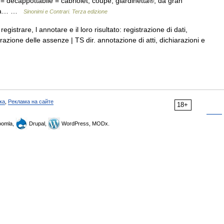
 = decappottabile = cabriolet, coupé, giardinetta®, da gran
r = a… …
Sinonimi e Contrari. Terza edizione
registrare, l annotare e il loro risultato: registrazione di dati,
trazione delle assenze | TS dir. annotazione di atti, dichiarazioni e
ка
,
Реклама на сайте
18+
omla,
Drupal,
WordPress, MODx.