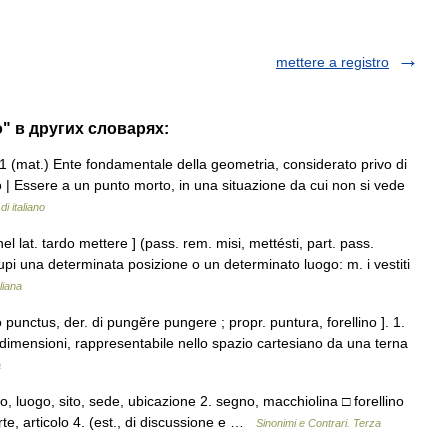
mettere a registro
o" в других словарях:
1 (mat.) Ente fondamentale della geometria, considerato privo di
so | Essere a un punto morto, in una situazione da cui non si vede
i italiano
el lat. tardo mettere ] (pass. rem. misi, mettésti, part. pass.
ccupi una determinata posizione o un determinato luogo: m. i vestiti
liana
 punctus, der. di pungĕre pungere ; propr. puntura, forellino ]. 1.
dimensioni, rappresentabile nello spazio cartesiano da una terna
a
o, luogo, sito, sede, ubicazione 2. segno, macchiolina □ forellino
arte, articolo 4. (est., di discussione e …
Sinonimi e Contrari. Terza