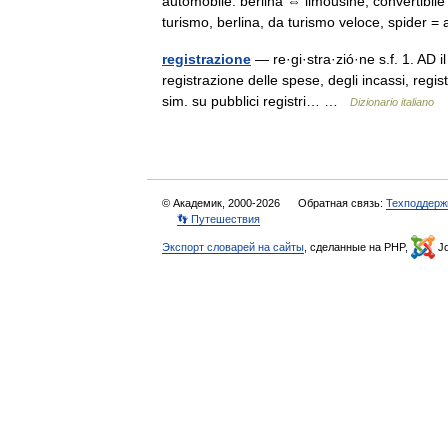
automobile: berlina ⇔ limousine, convertibile
turismo, berlina, da turismo veloce, spide
registrazione
— re·gi·stra·zió·ne s.f. 1. AD il 
registrazione delle spese, degli incassi, regis
sim. su pubblici registri… …
Dizionario italiano
© Академик, 2000-2026
Обратная связь:
Техподдерж
👣 Путешествия
Экспорт словарей на сайты
, сделанные на PHP,
Jo