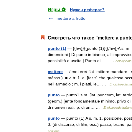
Игры ⚽
Нужен реферат?
mettere a frutto
Смотреть что такое "mettere a punt
punto (1)
— {{hw}}{{punto (1)}{{/hw}}A s. m. 
dimensioni | Di punto in bianco, all improvvi
possibilità d uscita | Punto di… …
Enciclopedia d
mettere
— / met:ere/ [lat. mittere mandare , n
mésso ). ■ v. tr. 1. a. [far sì che qualcosa o
nell armadio ; m. i piatti, le… …
Enciclopedia Ita
punto
— punto1 s.m. [lat. punctum, lat. tardo
(geom.) [ente fondamentale minimo, privo di 
di numeri reali: p. di un… …
Enciclopedia Italian
punto
— pu/nto (1) A s. m. 1. posizione, post
3. (di discorso, di film, ecc.) passo, brano, p
edizione