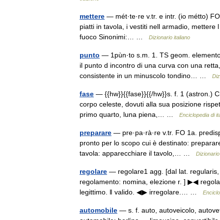
mettere
— mét·te·re v.tr. e intr. (io métto) FO
piatti in tavola, i vestiti nell armadio, metter
fuoco Sinonimi:… …
Dizionario italiano
punto
— 1pùn·to s.m. 1. TS geom. elemento pr
il punto d incontro di una curva con una retta
consistente in un minuscolo tondino… …
Diz
fase
— {{hw}}{{fase}}{{/hw}}s. f. 1 (astron.) 
corpo celeste, dovuti alla sua posizione rispett
primo quarto, luna piena,… …
Enciclopedia di it
preparare
— pre·pa·rà·re v.tr. FO 1a. predis
pronto per lo scopo cui è destinato: preparare
tavola: apparecchiare il tavolo,… …
Dizionario 
regolare
— regolare1 agg. [dal lat. regularis,
regolamento: nomina, elezione r. ] ▶◀ regolame
legittimo. ‖ valido. ◀▶ irregolare.… …
Enciclo
automobile
— s. f. auto, autoveicolo, auto