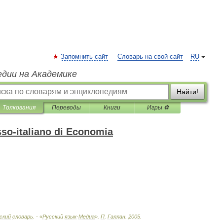
Запомнить сайт
Словарь на свой сайт
RU
едии на Академике
Найти!
Толкования
Переводы
Книги
Игры ⚽
usso-italiano di Economia
ский
словарь
. - «
Русский
язык
-
Медиа
»
.
П
.
Галлан
.
2005
.